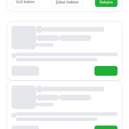
Şirket İndirimi
İletişim
%
10
İndirim