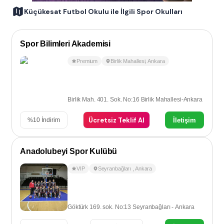
Küçükesat Futbol Okulu ile İlgili Spor Okulları
Spor Bilimleri Akademisi
Premium
Birlik Mahallesi
,
Ankara
Birlik Mah. 401. Sok. No:16 Birlik Mahallesi-Ankara
Ücretsiz Teklif Al
İletişim
%
10
İndirim
Anadolubeyi Spor Kulübü
VIP
Seyranbağları
,
Ankara
Göktürk 169. sok. No:13 Seyranbağları - Ankara