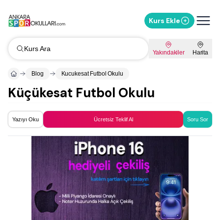
Kurs Ekle
Kurs Ara
Yakındakiler
Harita
Blog
Kucukesat Futbol Okulu
Küçükesat Futbol Okulu
Yazıyı Oku
Ücretsiz Teklif Al
Soru Sor