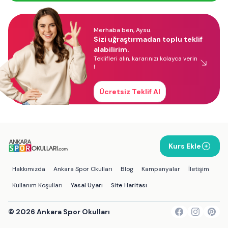
Merhaba ben, Aysu.
Sizi uğraştırmadan toplu teklif
alabilirim.
Teklifleri alın, kararınızı kolayca verin
!
Ücretsiz Teklif Al
Kurs Ekle
Hakkımızda
Ankara Spor Okulları
Blog
Kampanyalar
İletişim
Kullanım Koşulları
Yasal Uyarı
Site Haritası
©
2026
Ankara Spor Okulları