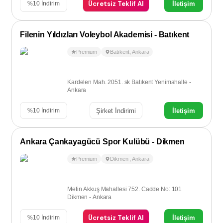
Ücretsiz Teklif Al
İletişim
%
10
İndirim
Filenin Yıldızları Voleybol Akademisi - Batıkent
Premium
Batıkent
,
Ankara
Kardelen Mah. 2051. sk Batıkent Yenimahalle -
Ankara
Şirket İndirimi
İletişim
%
10
İndirim
Ankara Çankayagücü Spor Kulübü - Dikmen
Premium
Dikmen
,
Ankara
Metin Akkuş Mahallesi 752. Cadde No: 101
Dikmen - Ankara
Ücretsiz Teklif Al
İletişim
%
10
İndirim