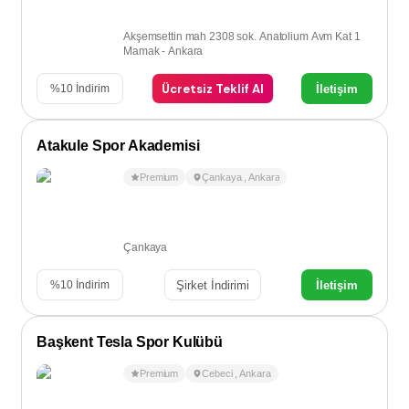
Akşemsettin mah 2308 sok. Anatolium Avm Kat 1
Mamak - Ankara
Ücretsiz Teklif Al
İletişim
%
10
İndirim
Atakule Spor Akademisi
Premium
Çankaya
,
Ankara
Çankaya
Şirket İndirimi
İletişim
%
10
İndirim
Başkent Tesla Spor Kulübü
Premium
Cebeci
,
Ankara