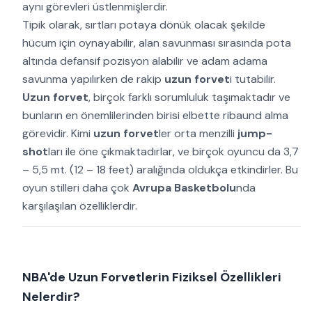
aynı görevleri üstlenmişlerdir.
Tipik olarak, sırtları potaya dönük olacak şekilde
hücum için oynayabilir, alan savunması sırasında pota
altında defansif pozisyon alabilir ve adam adama
savunma yapılırken de rakip
uzun forvet
i tutabilir.
Uzun forvet
, birçok farklı sorumluluk taşımaktadır ve
bunların en önemlilerinden birisi elbette ribaund alma
görevidir. Kimi
uzun forvet
ler orta menzilli
jump-
shot
ları ile öne çıkmaktadırlar, ve birçok oyuncu da 3,7
– 5,5 mt. (12 – 18 feet) aralığında oldukça etkindirler. Bu
oyun stilleri daha çok
Avrupa Basketbolu
nda
karşılaşılan özelliklerdir.
NBA'de Uzun Forvetlerin Fiziksel Özellikleri
Nelerdir?