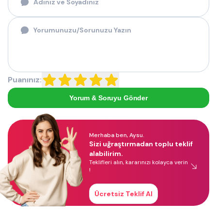
Puanınız:
Yorum & Soruyu Gönder
Merhaba ben, Aysu.
Sizi uğraştırmadan toplu teklif
alabilirim.
Teklifleri alın, kararınızı kolayca verin
!
Ücretsiz Teklif Al