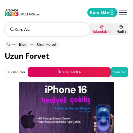
Kurs Ekle
Kurs Ara
Yakındakiler
Harita
Blog
Uzun Forvet
Uzun Forvet
Kursları Gör
Ücretsiz Teklif Al
Soru Sor