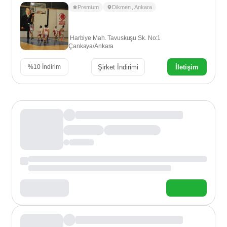
Premium
Dikmen
,
Ankara
Harbiye Mah. Tavuskuşu Sk. No:1
Çankaya/Ankara
Şirket İndirimi
İletişim
%
10
İndirim