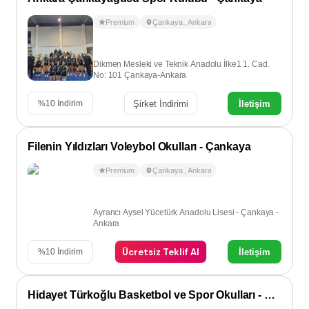
Premium
Çankaya
,
Ankara
Dikmen Mesleki ve Teknik Anadolu İlke1 1. Cad.
No: 101 Çankaya-Ankara
Şirket İndirimi
İletişim
%
10
İndirim
Filenin Yıldızları Voleybol Okulları - Çankaya
Premium
Çankaya
,
Ankara
Ayrancı Aysel Yücetürk Anadolu Lisesi - Çankaya -
Ankara
Ücretsiz Teklif Al
İletişim
%
10
İndirim
Hidayet Türkoğlu Basketbol ve Spor Okulları - Dikmen