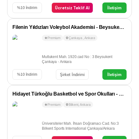
Ücretsiz Teklif Al
İletişim
%
10
İndirim
Filenin Yıldızları Voleybol Akademisi - Beysukent / Çayyolu
Premium
Çankaya
,
Ankara
Mutlukent Mah. 1920.cad No : 3 Beysukent
Çankaya - Ankara
Şirket İndirimi
İletişim
%
10
İndirim
Hidayet Türkoğlu Basketbol ve Spor Okulları - Bilkent
Premium
Bilkent
,
Ankara
Üniversiteler Mah. İhsan Doğramacı Cad. No:3
Bilkent Sports International Çankaya/Ankara