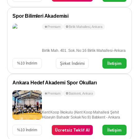
Spor Bilimleri Akademisi
Premium
Birlik Mahallesi
,
Ankara
Birlik Mah. 401. Sok. No:16 Birlik Mahallesi-Ankara
Şirket İndirimi
İletişim
%
10
İndirim
Ankara Hedef Akademi Spor Okulları
Premium
Batıkent
,
Ankara
Kent Koop İlkokulu (Kent Koop Mahallesi Şehit
Hüseyin Bahadır Sokak No:8) Batıkent - Ankara
Ücretsiz Teklif Al
İletişim
%
10
İndirim