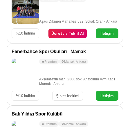
Aşağı Dikmen Mahallesi 582. Sokak Oran - Ankara
Ücretsiz Teklif Al
İletişim
%
10
İndirim
Fenerbahçe Spor Okulları - Mamak
Premium
Mamak
,
Ankara
Akşemsettin mah. 2308 sok. Anatolium Avm Kat 1
Mamak - Ankara
Şirket İndirimi
İletişim
%
10
İndirim
Batı Yıldızı Spor Kulübü
Premium
Mamak
,
Ankara