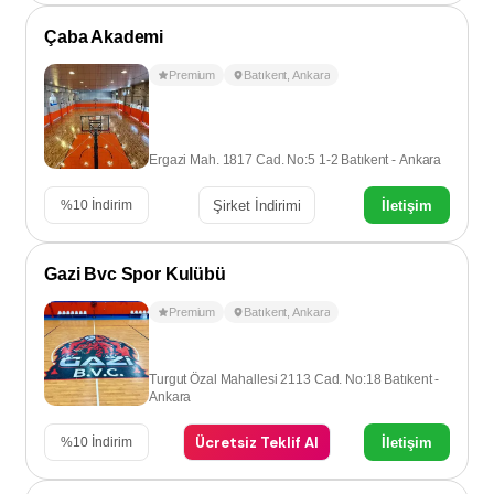
Çaba Akademi
Premium
Batıkent
,
Ankara
Ergazi Mah. 1817 Cad. No:5 1-2 Batıkent - Ankara
Şirket İndirimi
İletişim
%
10
İndirim
Gazi Bvc Spor Kulübü
Premium
Batıkent
,
Ankara
Turgut Özal Mahallesi 2113 Cad. No:18 Batıkent -
Ankara
Ücretsiz Teklif Al
İletişim
%
10
İndirim