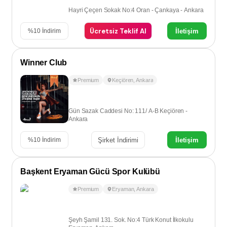
Hayri Çeçen Sokak No:4 Oran - Çankaya - Ankara
Ücretsiz Teklif Al
İletişim
%
10
İndirim
Winner Club
Premium
Keçiören
,
Ankara
Gün Sazak Caddesi No: 111/ A-B Keçiören -
Ankara
Şirket İndirimi
İletişim
%
10
İndirim
Başkent Eryaman Gücü Spor Kulübü
Premium
Eryaman
,
Ankara
Şeyh Şamil 131. Sok. No:4 Türk Konut İlkokulu