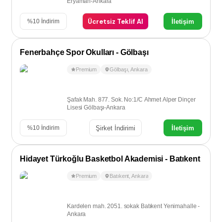
Eryaman-Ankara
Ücretsiz Teklif Al
İletişim
%
10
İndirim
Fenerbahçe Spor Okulları - Gölbaşı
Premium
Gölbaşı
,
Ankara
Şafak Mah. 877. Sok. No:1/C Ahmet Alper Dinçer
Lisesi Gölbaşı-Ankara
Şirket İndirimi
İletişim
%
10
İndirim
Hidayet Türkoğlu Basketbol Akademisi - Batıkent
Premium
Batıkent
,
Ankara
Kardelen mah. 2051. sokak Batıkent Yenimahalle -
Ankara