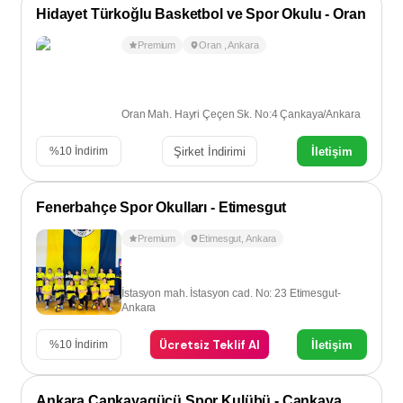
Hidayet Türkoğlu Basketbol ve Spor Okulu - Oran
Premium
Oran
,
Ankara
Oran Mah. Hayri Çeçen Sk. No:4 Çankaya/Ankara
Şirket İndirimi
İletişim
%
10
İndirim
Fenerbahçe Spor Okulları - Etimesgut
Premium
Etimesgut
,
Ankara
İstasyon mah. İstasyon cad. No: 23 Etimesgut-
Ankara
Ücretsiz Teklif Al
İletişim
%
10
İndirim
Ankara Çankayagücü Spor Kulübü - Çankaya