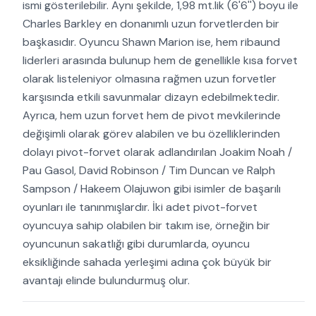
ismi gösterilebilir. Aynı şekilde, 1,98 mt.lik (6'6'') boyu ile
Charles Barkley en donanımlı uzun forvetlerden bir
başkasıdır. Oyuncu Shawn Marion ise, hem ribaund
liderleri arasında bulunup hem de genellikle kısa forvet
olarak listeleniyor olmasına rağmen uzun forvetler
karşısında etkili savunmalar dizayn edebilmektedir.
Ayrıca, hem uzun forvet hem de pivot mevkilerinde
değişimli olarak görev alabilen ve bu özelliklerinden
dolayı pivot-forvet olarak adlandırılan Joakim Noah /
Pau Gasol, David Robinson / Tim Duncan ve Ralph
Sampson / Hakeem Olajuwon gibi isimler de başarılı
oyunları ile tanınmışlardır. İki adet pivot-forvet
oyuncuya sahip olabilen bir takım ise, örneğin bir
oyuncunun sakatlığı gibi durumlarda, oyuncu
eksikliğinde sahada yerleşimi adına çok büyük bir
avantajı elinde bulundurmuş olur.