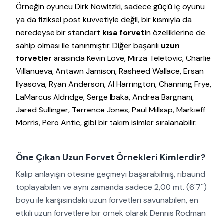
Örneğin oyuncu Dirk Nowitzki, sadece güçlü iç oyunu
ya da fiziksel post kuvvetiyle değil, bir kısmıyla da
neredeyse bir standart
kısa forvet
in özelliklerine de
sahip olması ile tanınmıştır. Diğer başarılı
uzun
forvetler
arasında Kevin Love, Mirza Teletovic, Charlie
Villanueva, Antawn Jamison, Rasheed Wallace, Ersan
Ilyasova, Ryan Anderson, Al Harrington, Channing Frye,
LaMarcus Aldridge, Serge Ibaka, Andrea Bargnani,
Jared Sullinger, Terrence Jones, Paul Millsap, Markieff
Morris, Pero Antic, gibi bir takım isimler sıralanabilir.
Öne Çıkan Uzun Forvet Örnekleri Kimlerdir?
Kalıp anlayışın ötesine geçmeyi başarabilmiş, ribaund
toplayabilen ve aynı zamanda sadece 2,00 mt. (6'7'')
boyu ile karşısındaki uzun forvetleri savunabilen, en
etkili uzun forvetlere bir örnek olarak Dennis Rodman