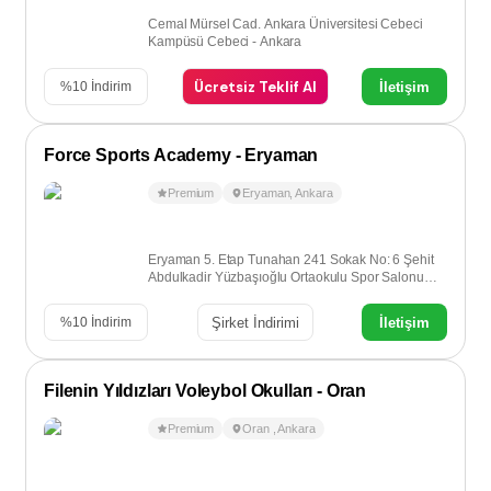
Cemal Mürsel Cad. Ankara Üniversitesi Cebeci
Kampüsü Cebeci - Ankara
Ücretsiz Teklif Al
İletişim
%
10
İndirim
Force Sports Academy - Eryaman
Premium
Eryaman
,
Ankara
Eryaman 5. Etap Tunahan 241 Sokak No: 6 Şehit
Abdulkadir Yüzbaşıoğlu Ortaokulu Spor Salonu
Eryaman - Ankara
Şirket İndirimi
İletişim
%
10
İndirim
Filenin Yıldızları Voleybol Okulları - Oran
Premium
Oran
,
Ankara