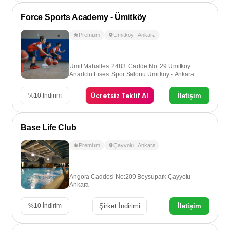
Force Sports Academy - Ümitköy
Premium
Ümitköy
,
Ankara
Ümit Mahallesi 2483. Cadde No: 29 Ümitköy
Anadolu Lisesi Spor Salonu Ümitköy - Ankara
Ücretsiz Teklif Al
İletişim
%
10
İndirim
Base Life Club
Premium
Çayyolu
,
Ankara
Angora Caddesi No:209 Beysupark Çayyolu-
Ankara
Şirket İndirimi
İletişim
%
10
İndirim