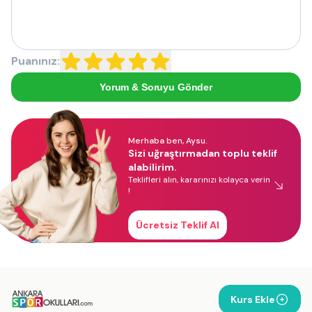
Puanınız:
Yorum & Soruyu Gönder
Merhaba ben, Aysu.
Sizi uğraştırmadan toplu teklif
alabilirim.
Teklifleri alın, kararınızı kolayca verin
!
Ücretsiz Teklif Al
Kurs Ekle