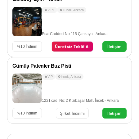
VIP+
Tunalı
,
Ankara
Esat Caddesi No:115 Çankaya - Ankara
Ücretsiz Teklif Al
İletişim
%
10
İndirim
Gümüş Patenler Buz Pisti
VIP
İncek
,
Ankara
1221 cad. No: 2 Kızılcaşar Mah. İncek - Ankara
Şirket İndirimi
İletişim
%
10
İndirim