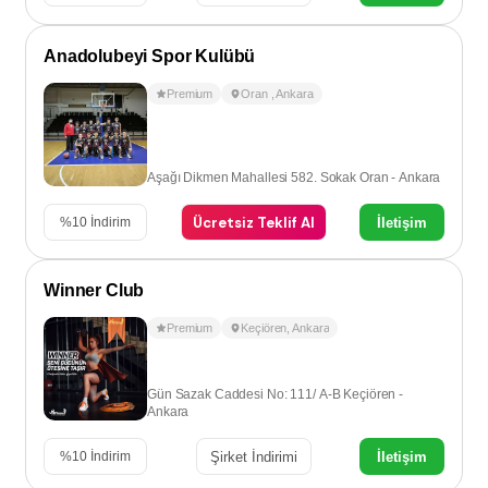
Anadolubeyi Spor Kulübü
Premium
Oran
,
Ankara
Aşağı Dikmen Mahallesi 582. Sokak Oran - Ankara
Ücretsiz Teklif Al
İletişim
%
10
İndirim
Winner Club
Premium
Keçiören
,
Ankara
Gün Sazak Caddesi No: 111/ A-B Keçiören -
Ankara
Şirket İndirimi
İletişim
%
10
İndirim