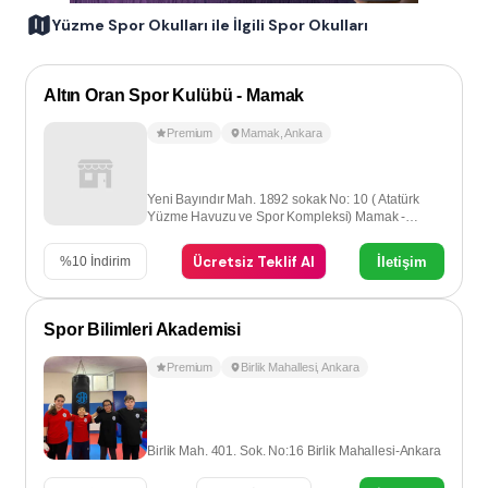
Yüzme Spor Okulları ile İlgili Spor Okulları
Altın Oran Spor Kulübü - Mamak
Premium
Mamak
,
Ankara
Yeni Bayındır Mah. 1892 sokak No: 10 ( Atatürk
Yüzme Havuzu ve Spor Kompleksi) Mamak -
Ankara
Ücretsiz Teklif Al
İletişim
%
10
İndirim
Spor Bilimleri Akademisi
Premium
Birlik Mahallesi
,
Ankara
Birlik Mah. 401. Sok. No:16 Birlik Mahallesi-Ankara