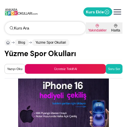
Kurs Ekle
Kurs Ara
Yakındakiler
Harita
Blog
Yuzme Spor Okullari
Yüzme Spor Okulları
Yazıyı Oku
Ücretsiz Teklif Al
Soru Sor