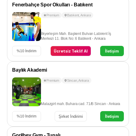
Fenerbahçe Spor Okulları - Batıkent
Premium
Batıkent
,
Ankara
İlkyerleşim Mah. Başkent Bulvarı Labirent İş
Merkezi 11. Blok No: 6 Batıkent - Ankara
Ücretsiz Teklif Al
İletişim
%
10
İndirim
Baylık Akademi
Premium
Sincan
,
Ankara
Malazgirt mah. Buhara cad. 71/B Sincan - Ankara
Şirket İndirimi
İletişim
%
10
İndirim
Gorilbey Gym - Tunalı