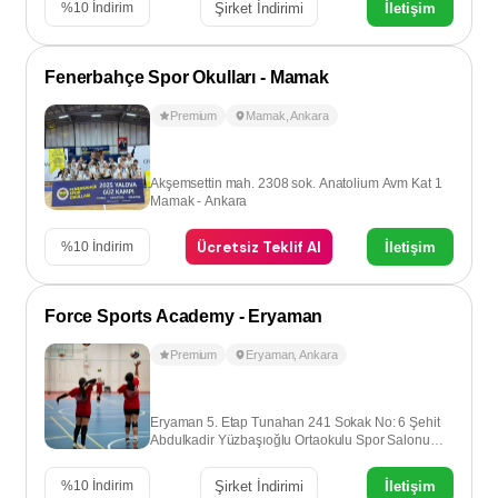
Şirket İndirimi
İletişim
%
10
İndirim
Fenerbahçe Spor Okulları - Mamak
Premium
Mamak
,
Ankara
Akşemsettin mah. 2308 sok. Anatolium Avm Kat 1
Mamak - Ankara
Ücretsiz Teklif Al
İletişim
%
10
İndirim
Force Sports Academy - Eryaman
Premium
Eryaman
,
Ankara
Eryaman 5. Etap Tunahan 241 Sokak No: 6 Şehit
Abdulkadir Yüzbaşıoğlu Ortaokulu Spor Salonu
Eryaman - Ankara
Şirket İndirimi
İletişim
%
10
İndirim