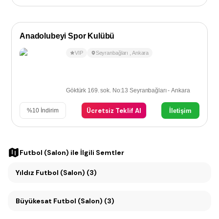
Anadolubeyi Spor Kulübü
VIP
Seyranbağları
,
Ankara
Göktürk 169. sok. No:13 Seyranbağları - Ankara
Ücretsiz Teklif Al
İletişim
%
10
İndirim
Futbol (Salon)
ile İlgili Semtler
Yıldız Futbol (Salon) (3)
Büyükesat Futbol (Salon) (3)