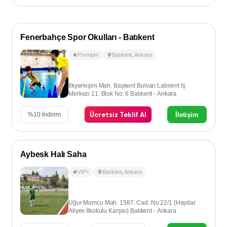
Fenerbahçe Spor Okulları - Batıkent
Premium
Batıkent
,
Ankara
İlkyerleşim Mah. Başkent Bulvarı Labirent İş
Merkezi 11. Blok No: 6 Batıkent - Ankara
Ücretsiz Teklif Al
İletişim
%
10
İndirim
Aybesk Halı Saha
VIP+
Batıkent
,
Ankara
Uğur Mumcu Mah. 1587. Cad. No:22/1 (Haydar
Aliyev İlkokulu Karşısı) Batıkent - Ankara