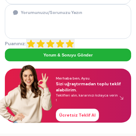
Puanınız:
Yorum & Soruyu Gönder
Merhaba ben, Aysu.
Sizi uğraştırmadan toplu teklif
alabilirim.
Teklifleri alın, kararınızı kolayca verin
!
Ücretsiz Teklif Al