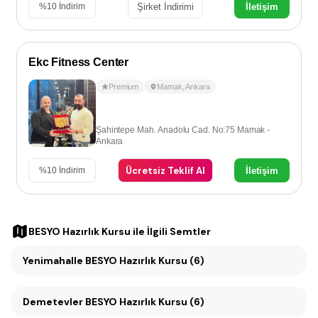
Şirket İndirimi
İletişim
%
10
İndirim
Ekc Fitness Center
Premium
Mamak
,
Ankara
Şahintepe Mah. Anadolu Cad. No:75 Mamak -
Ankara
Ücretsiz Teklif Al
İletişim
%
10
İndirim
BESYO Hazırlık Kursu
ile İlgili Semtler
Yenimahalle BESYO Hazırlık Kursu (6)
Demetevler BESYO Hazırlık Kursu (6)