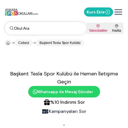
Kurs Ekle
Okul Ara
Yakındakiler
Harita
Cebeci
Başkent Tesla Spor Kulübü
Başkent Tesla Spor Kulübü
ile Hemen İletişime
Geçin
Whatsapp ile Mesaj Gönder
%
10
İndirimi Sor
Kampanyaları Sor