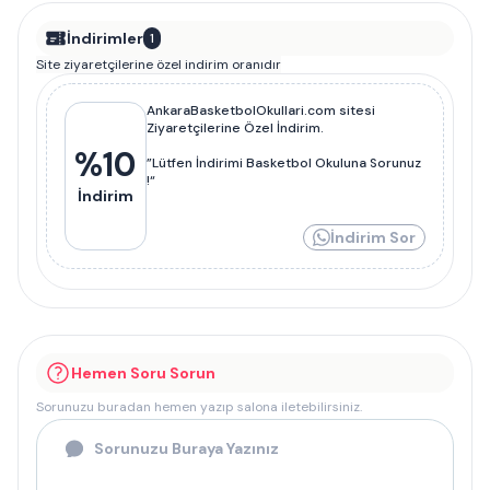
İndirimler
1
Site ziyaretçilerine özel indirim oranıdır
AnkaraBasketbolOkullari.com sitesi
Ziyaretçilerine Özel İndirim.
%
10
”Lütfen İndirimi Basketbol Okuluna Sorunuz
!“
İndirim
İndirim Sor
Hemen Soru Sorun
Sorunuzu buradan hemen yazıp salona iletebilirsiniz.