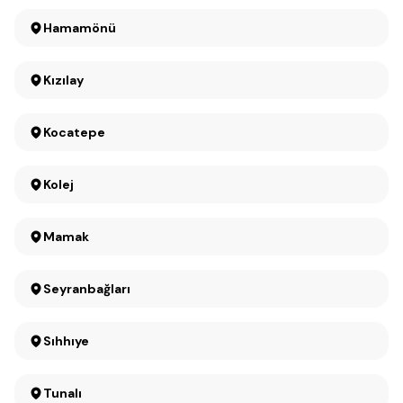
Hamamönü
Kızılay
Kocatepe
Kolej
Mamak
Seyranbağları
Sıhhıye
Tunalı