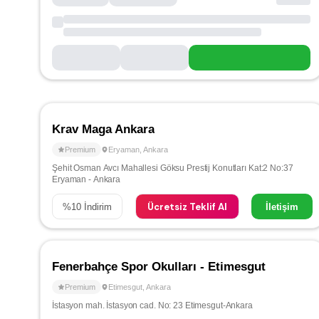
Krav Maga Ankara
Premium
Eryaman
,
Ankara
Şehit Osman Avcı Mahallesi Göksu Prestij Konutları Kat:2 No:37
Eryaman - Ankara
Ücretsiz Teklif Al
%
10
İndirim
İletişim
Fenerbahçe Spor Okulları - Etimesgut
Premium
Etimesgut
,
Ankara
İstasyon mah. İstasyon cad. No: 23 Etimesgut-Ankara