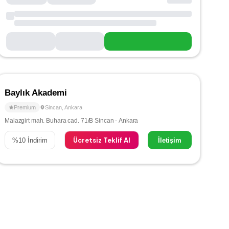
Baylık Akademi
Premium
Sincan
,
Ankara
Malazgirt mah. Buhara cad. 71/B Sincan - Ankara
Ücretsiz Teklif Al
%
10
İndirim
İletişim