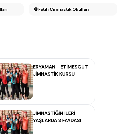
ları
Fatih Cimnastik Okulları
ERYAMAN - ETİMESGUT
JİMNASTİK KURSU
JİMNASTİĞİN İLERİ
YAŞLARDA 3 FAYDASI