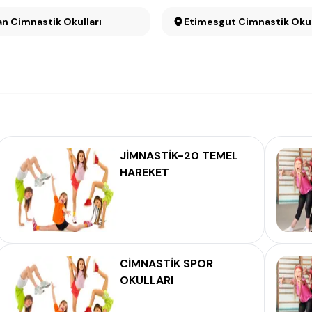
n Cimnastik Okulları
Etimesgut Cimnastik Okul
JİMNASTİK-20 TEMEL
HAREKET
CİMNASTİK SPOR
OKULLARI