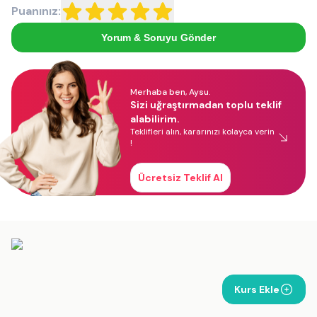
Puanınız:
Yorum & Soruyu Gönder
Merhaba ben, Aysu.
Sizi uğraştırmadan toplu teklif
alabilirim.
Teklifleri alın, kararınızı kolayca verin
!
Ücretsiz Teklif Al
Kurs Ekle