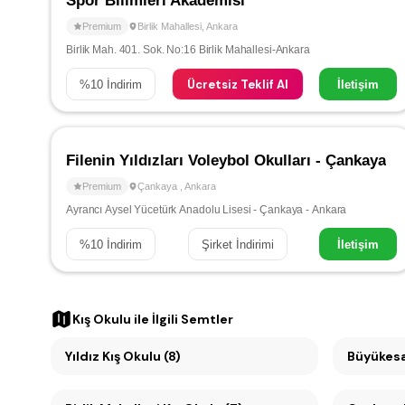
Spor Bilimleri Akademisi
Premium
Birlik Mahallesi
,
Ankara
Birlik Mah. 401. Sok. No:16 Birlik Mahallesi-Ankara
Ücretsiz Teklif Al
%
10
İndirim
İletişim
Filenin Yıldızları Voleybol Okulları - Çankaya
Premium
Çankaya
,
Ankara
Ayrancı Aysel Yücetürk Anadolu Lisesi - Çankaya - Ankara
%
10
İndirim
Şirket İndirimi
İletişim
Kış Okulu
ile İlgili Semtler
Yıldız Kış Okulu (8)