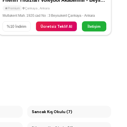
Filenin Yıldızları Voleybol Akademisi - Beysukent / Çayyolu
Premium
Çankaya
,
Ankara
Mutlukent Mah. 1920.cad No : 3 Beysukent Çankaya - Ankara
Ücretsiz Teklif Al
%
10
İndirim
İletişim
Sancak Kış Okulu (7)