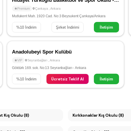
Hidayet Türkoğlu Basketbol ve Spor Okulu - Çankaya
Premium
Çankaya
,
Ankara
Mutlukent Mah. 1920 Cad. No:3 Beysukent Çankaya/Ankara
%
10
İndirim
Şirket İndirimi
İletişim
Anadolubeyi Spor Kulübü
VIP
Seyranbağları
,
Ankara
Göktürk 169. sok. No:13 Seyranbağları - Ankara
Ücretsiz Teklif Al
%
10
İndirim
İletişim
Büyükesat Kış Okulu (8)
Kırkkonaklar Kış Okulu (8)