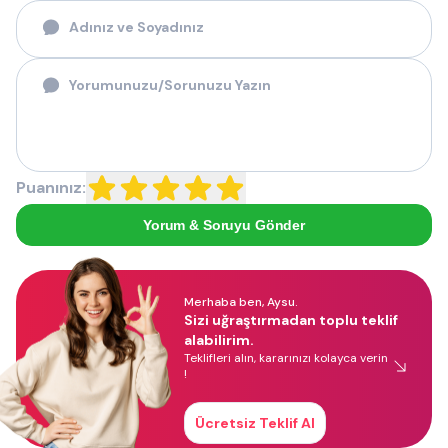
Puanınız:
Yorum & Soruyu Gönder
Merhaba ben, Aysu.
Sizi uğraştırmadan toplu teklif
alabilirim.
Teklifleri alın, kararınızı kolayca verin
!
Ücretsiz Teklif Al