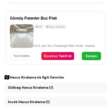
Gümüş Patenler Buz Pisti
VIP
İncek
,
Ankara
1221 cad. No: 2 Kızılcaşar Mah. İncek - Ankara
Ücretsiz Teklif Al
İletişim
%
10
İndirim
Havuz Kiralama
ile İlgili Semtler
Gölbaşı Havuz Kiralama (1)
İncek Havuz Kiralama (1)