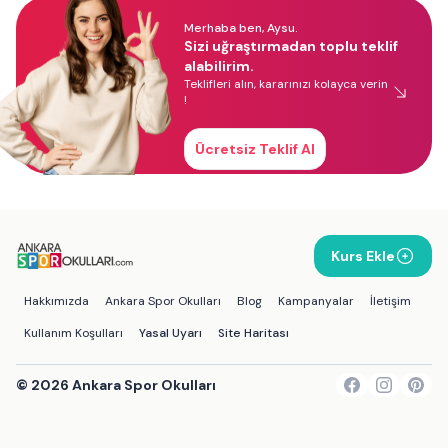
Merhaba ben, Aysu.
Sizi uğraştırmadan toplu teklif
alabilirim.
Teklifleri alın, kararınızı kolayca verin
!
Ücretsiz Teklif Al
Kurs Ekle
Hakkımızda
Ankara Spor Okulları
Blog
Kampanyalar
İletişim
Kullanım Koşulları
Yasal Uyarı
Site Haritası
©
2026
Ankara Spor Okulları