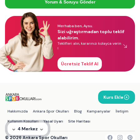
Yorum & Soruyu Gönder
Merhaba ben, Aysu.
Sizi uğraştırmadan toplu teklif
alabilirim.
Teklifleri alın, kararınızı kolayca verin
!
Ücretsiz Teklif Al
Kurs Ekle
Hakkımızda
Ankara Spor Okulları
Blog
Kampanyalar
İletişim
Kullanım Koşulları
Yasal Uyarı
Site Haritası
4 Merkez
©
2026
Ankara Spor Okulları