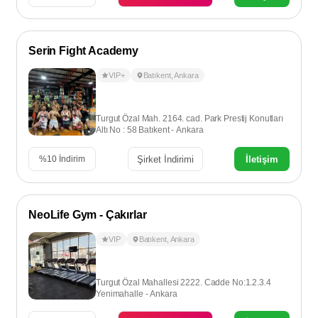
Serin Fight Academy
VIP+
Batıkent
,
Ankara
Turgut Özal Mah. 2164. cad. Park Prestij Konutları
Altı No : 58 Batıkent - Ankara
Şirket İndirimi
İletişim
%
10
İndirim
NeoLife Gym - Çakırlar
VIP
Batıkent
,
Ankara
Turgut Özal Mahallesi 2222. Cadde No:1.2.3.4
Yenimahalle - Ankara