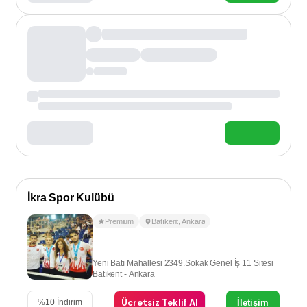
İkra Spor Kulübü
Premium
Batıkent
,
Ankara
Yeni Batı Mahallesi 2349.Sokak Genel İş 11 Sitesi
Batıkent - Ankara
Ücretsiz Teklif Al
İletişim
%
10
İndirim