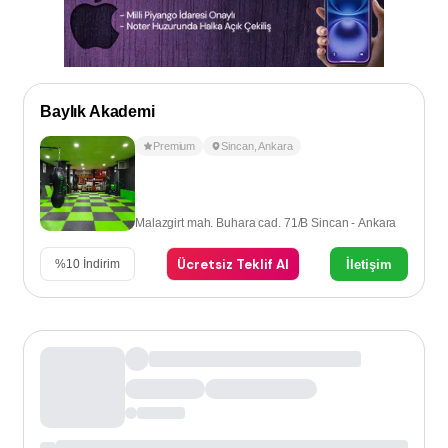
Baylık Akademi
Premium
Sincan
,
Ankara
Malazgirt mah. Buhara cad. 71/B Sincan - Ankara
Ücretsiz Teklif Al
İletişim
%
10
İndirim