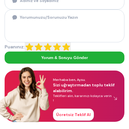
Puanınız:
Yorum & Soruyu Gönder
Merhaba ben, Aysu.
Sizi uğraştırmadan toplu teklif
alabilirim.
Teklifleri alın, kararınızı kolayca verin
!
Ücretsiz Teklif Al