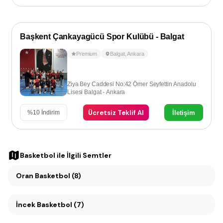
Başkent Çankayagücü Spor Kulübü - Balgat
Premium
Balgat
,
Ankara
Ziya Bey Caddesi No:42 Ömer Seyfettin Anadolu
Lisesi Balgat - Ankara
Ücretsiz Teklif Al
İletişim
%
10
İndirim
Basketbol
ile İlgili Semtler
Oran Basketbol (8)
İncek Basketbol (7)