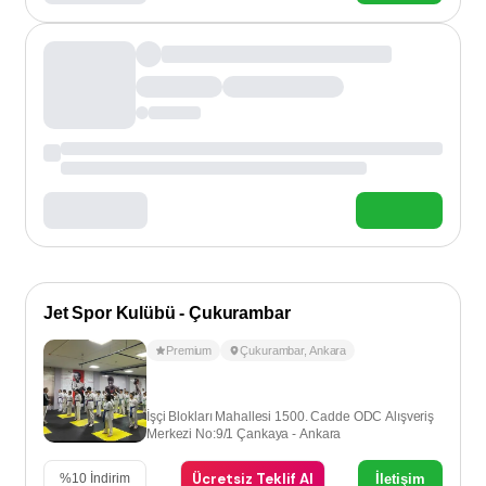
Jet Spor Kulübü - Çukurambar
Premium
Çukurambar
,
Ankara
İşçi Blokları Mahallesi 1500. Cadde ODC Alışveriş
Merkezi No:9/1 Çankaya - Ankara
Ücretsiz Teklif Al
İletişim
%
10
İndirim