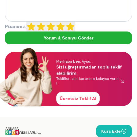
Puanınız:
Yorum & Soruyu Gönder
Merhaba ben, Aysu.
Sizi uğraştırmadan toplu teklif
alabilirim.
Teklifleri alın, kararınızı kolayca verin
!
Ücretsiz Teklif Al
Kurs Ekle