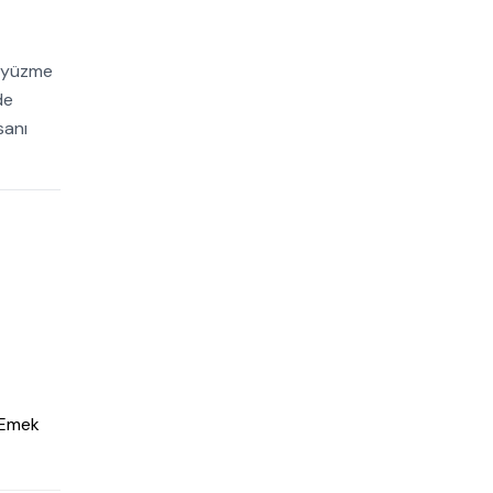
k yüzme
de
sanı
-Emek