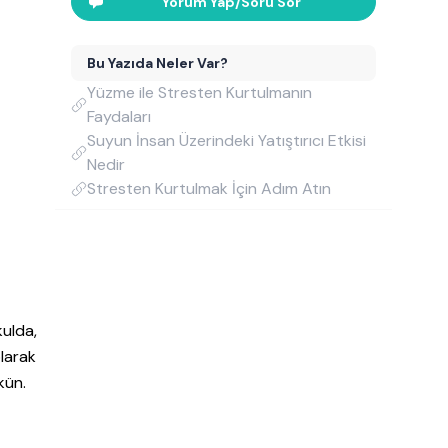
Yorum Yap/Soru Sor
Bu Yazıda Neler Var?
Yüzme ile Stresten Kurtulmanın
Faydaları
Suyun İnsan Üzerindeki Yatıştırıcı Etkisi
Nedir
Stresten Kurtulmak İçin Adım Atın
kulda,
olarak
kün.