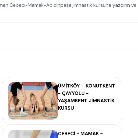
en Cebeci-Mamak-Abidinpaşa jimnastik kursuna yazdırın ve
ÜMİTKÖY – KONUTKENT
- ÇAYYOLU -
YAŞAMKENT JİMNASTİK
KURSU
CEBECİ - MAMAK -