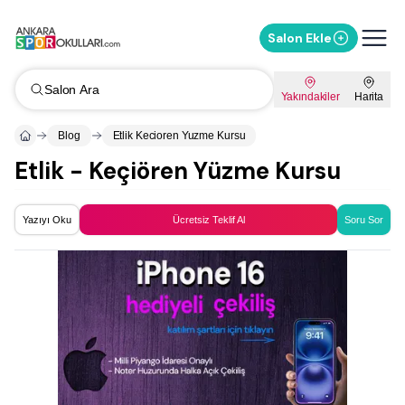
Salon Ekle
Salon Ara
Yakındakiler
Harita
Blog
Etlik Kecioren Yuzme Kursu
Etlik - Keçiören Yüzme Kursu
Yazıyı Oku
Ücretsiz Teklif Al
Soru Sor