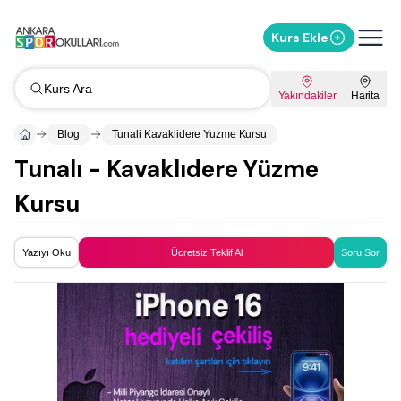
Kurs Ekle
Kurs Ara
Yakındakiler
Harita
Blog
Tunali Kavaklidere Yuzme Kursu
Tunalı - Kavaklıdere Yüzme
Kursu
Yazıyı Oku
Ücretsiz Teklif Al
Soru Sor