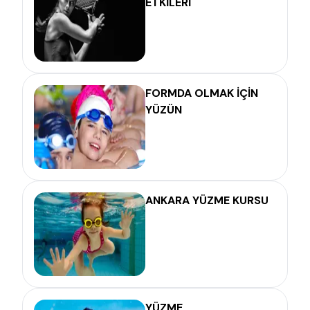
ETKİLERİ
FORMDA OLMAK İÇİN
YÜZÜN
ANKARA YÜZME KURSU
YÜZME