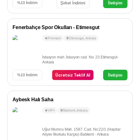
Şirket İndirimi
İletişim
%
10
İndirim
Fenerbahçe Spor Okulları - Etimesgut
Premium
Etimesgut
,
Ankara
İstasyon mah. İstasyon cad. No: 23 Etimesgut-
Ankara
Ücretsiz Teklif Al
İletişim
%
10
İndirim
Aybesk Halı Saha
VIP+
Batıkent
,
Ankara
Uğur Mumcu Mah. 1587. Cad. No:22/1 (Haydar
Aliyev İlkokulu Karşısı) Batıkent - Ankara