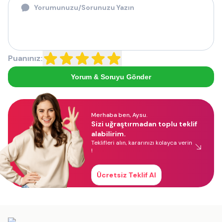
Puanınız:
Yorum & Soruyu Gönder
Merhaba ben, Aysu.
Sizi uğraştırmadan toplu teklif
alabilirim.
Teklifleri alın, kararınızı kolayca verin
!
Ücretsiz Teklif Al