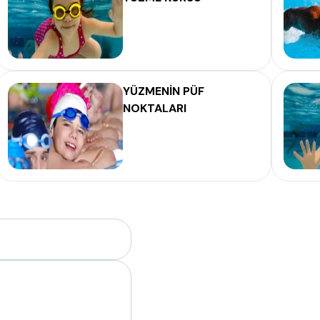
YÜZMENİN PÜF
NOKTALARI