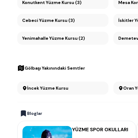
Konutkent Yüzme Kursu (3)
Cebeci Yüzme Kursu (3)
İskitler 
Yenimahalle Yüzme Kursu (2)
Demetevl
Gölbaşı Yakınındaki Semtler
İncek Yüzme Kursu
O
Bloglar
YÜZME SPOR OKULLARI