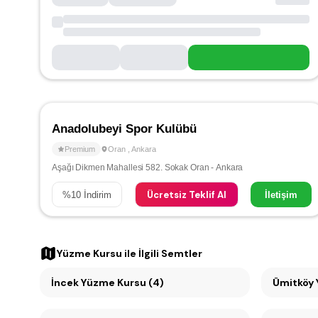
Anadolubeyi Spor Kulübü
Premium
Oran
,
Ankara
Aşağı Dikmen Mahallesi 582. Sokak Oran - Ankara
Ücretsiz Teklif Al
%
10
İndirim
İletişim
Yüzme Kursu
ile İlgili Semtler
İncek Yüzme Kursu (4)