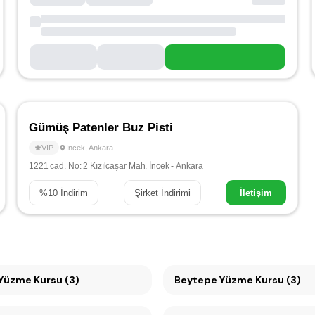
Gümüş Patenler Buz Pisti
VIP
İncek
,
Ankara
1221 cad. No: 2 Kızılcaşar Mah. İncek - Ankara
%
10
İndirim
Şirket İndirimi
İletişim
Ümitköy Yüzme Kursu (3)
Beytepe Yüzme Kursu (3)