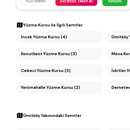
Ücretsiz Teklif Al
%
10
İndirim
İletişim
Yüzme Kursu
ile İlgili Semtler
İncek Yüzme Kursu (4)
Konutkent Yüzme Kursu (3)
Cebeci Yüzme Kursu (3)
İskitler 
Yenimahalle Yüzme Kursu (2)
Demetevl
Ümitköy Yakınındaki Semtler