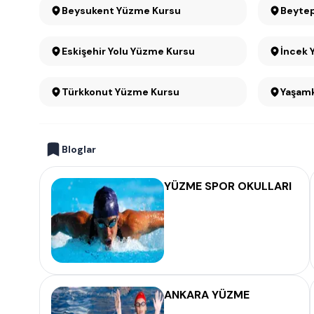
Beysukent Yüzme Kursu
Beyte
Eskişehir Yolu Yüzme Kursu
İncek 
Türkkonut Yüzme Kursu
Yaşam
Bloglar
YÜZME SPOR OKULLARI
ANKARA YÜZME