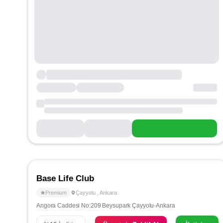
Base Life Club
Premium
Çayyolu
,
Ankara
Angora Caddesi No:209 Beysupark Çayyolu-Ankara