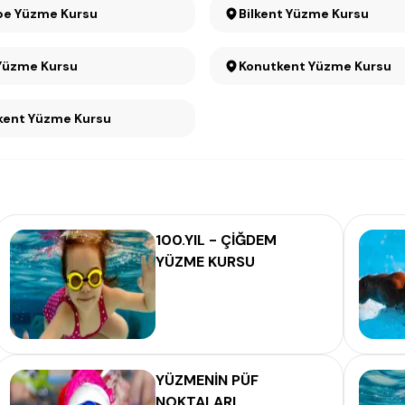
pe Yüzme Kursu
Bilkent Yüzme Kursu
Yüzme Kursu
Konutkent Yüzme Kursu
kent Yüzme Kursu
100.YIL - ÇİĞDEM
YÜZME KURSU
YÜZMENİN PÜF
NOKTALARI