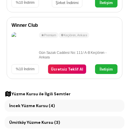
Şirket İndirimi
İletişim
%
10
İndirim
Winner Club
Premium
Keçiören
,
Ankara
Gün Sazak Caddesi No: 111/ A-B Keçiören -
Ankara
Ücretsiz Teklif Al
İletişim
%
10
İndirim
Yüzme Kursu
ile İlgili Semtler
İncek Yüzme Kursu (4)
Ümitköy Yüzme Kursu (3)