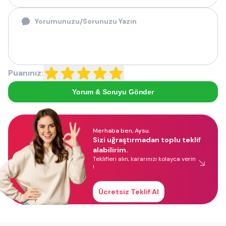
Puanınız:
Yorum & Soruyu Gönder
Merhaba ben, Aysu.
Sizi uğraştırmadan toplu teklif
alabilirim.
Teklifleri alın, kararınızı kolayca verin
!
Ücretsiz Teklif Al