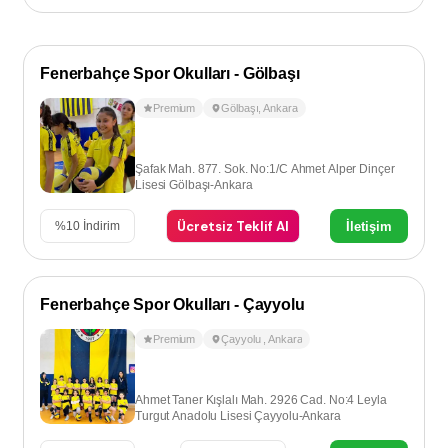
Fenerbahçe Spor Okulları - Gölbaşı
Premium
Gölbaşı
,
Ankara
Şafak Mah. 877. Sok. No:1/C Ahmet Alper Dinçer
Lisesi Gölbaşı-Ankara
Ücretsiz Teklif Al
İletişim
%
10
İndirim
Fenerbahçe Spor Okulları - Çayyolu
Premium
Çayyolu
,
Ankara
Ahmet Taner Kışlalı Mah. 2926 Cad. No:4 Leyla
Turgut Anadolu Lisesi Çayyolu-Ankara