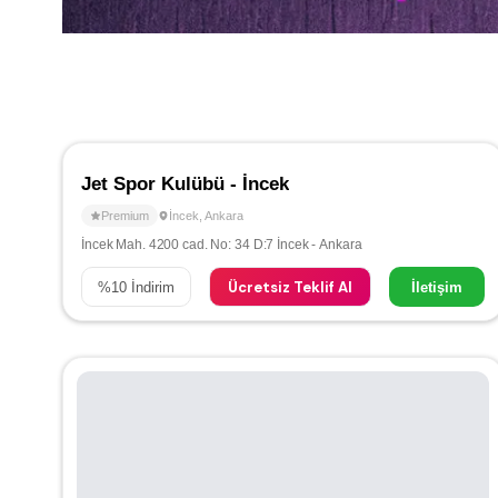
Jet Spor Kulübü - İncek
Premium
İncek
,
Ankara
İncek Mah. 4200 cad. No: 34 D:7 İncek - Ankara
Ücretsiz Teklif Al
%
10
İndirim
İletişim