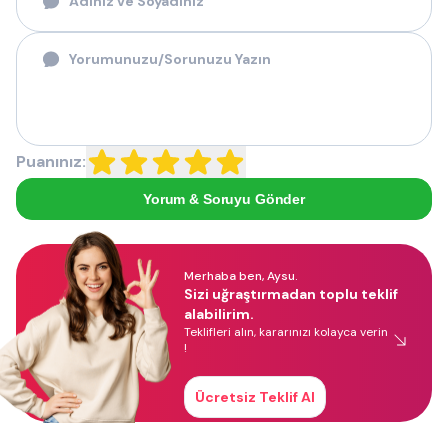
Puanınız:
Yorum & Soruyu Gönder
Merhaba ben, Aysu.
Sizi uğraştırmadan toplu teklif
alabilirim.
Teklifleri alın, kararınızı kolayca verin
!
Ücretsiz Teklif Al