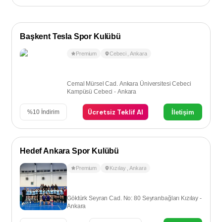
Başkent Tesla Spor Kulübü
Premium
Cebeci
,
Ankara
Cemal Mürsel Cad. Ankara Üniversitesi Cebeci
Kampüsü Cebeci - Ankara
Ücretsiz Teklif Al
İletişim
%
10
İndirim
Hedef Ankara Spor Kulübü
Premium
Kızılay
,
Ankara
Göktürk Seyran Cad. No: 80 Seyranbağları Kızılay -
Ankara