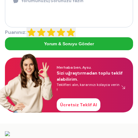
Puanınız:
Yorum & Soruyu Gönder
Merhaba ben, Aysu.
Sizi uğraştırmadan toplu teklif
alabilirim.
Teklifleri alın, kararınızı kolayca verin
!
Ücretsiz Teklif Al