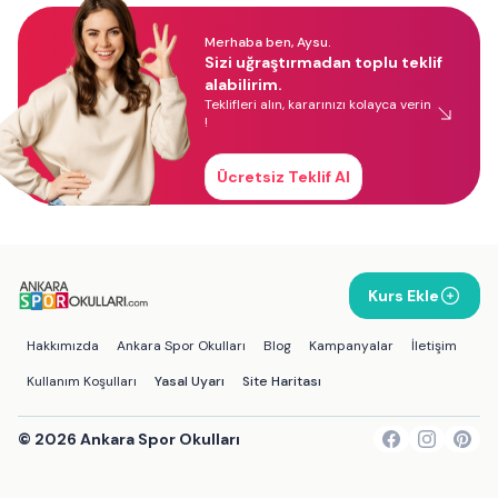
Merhaba ben, Aysu.
Sizi uğraştırmadan toplu teklif
alabilirim.
Teklifleri alın, kararınızı kolayca verin
!
Ücretsiz Teklif Al
Kurs Ekle
Hakkımızda
Ankara Spor Okulları
Blog
Kampanyalar
İletişim
Kullanım Koşulları
Yasal Uyarı
Site Haritası
©
2026
Ankara Spor Okulları