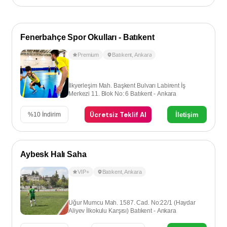
Fenerbahçe Spor Okulları - Batıkent
Premium
Batıkent
,
Ankara
İlkyerleşim Mah. Başkent Bulvarı Labirent İş
Merkezi 11. Blok No: 6 Batıkent - Ankara
Ücretsiz Teklif Al
İletişim
%
10
İndirim
Aybesk Halı Saha
VIP+
Batıkent
,
Ankara
Uğur Mumcu Mah. 1587. Cad. No:22/1 (Haydar
Aliyev İlkokulu Karşısı) Batıkent - Ankara