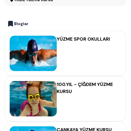
Bloglar
YÜZME SPOR OKULLARI
100.YIL - ÇİĞDEM YÜZME
KURSU
ÇANKAYA YÜZME KURSU