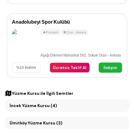
Anadolubeyi Spor Kulübü
Premium
Oran
,
Ankara
Aşağı Dikmen Mahallesi 582. Sokak Oran - Ankara
Ücretsiz Teklif Al
İletişim
%
10
İndirim
Yüzme Kursu
ile İlgili Semtler
İncek Yüzme Kursu (4)
Ümitköy Yüzme Kursu (3)