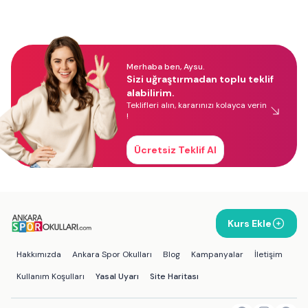
Merhaba ben, Aysu.
Sizi uğraştırmadan toplu teklif
alabilirim.
Teklifleri alın, kararınızı kolayca verin
!
Ücretsiz Teklif Al
Kurs Ekle
Hakkımızda
Ankara Spor Okulları
Blog
Kampanyalar
İletişim
Kullanım Koşulları
Yasal Uyarı
Site Haritası