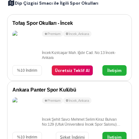
Dip Çizgisi Smacı ile İlgili Spor Okulları
Tofaş Spor Okulları - İncek
Premium
İncek
,
Ankara
İncek Kızılcaşar Mah. Iğdır Cad. No:13 İncek-
Ankara
Ücretsiz Teklif Al
İletişim
%
10
İndirim
Ankara Panter Spor Kulübü
Premium
İncek
,
Ankara
İncek Şehit Savcı Mehmet Selim Kiraz Bulvarı
No:129 (Ufuk Üniversitesi İncek Spor Salonu)
İncek-Ankara
Şirket İndirimi
İletişim
%
10
İndirim