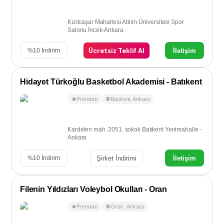
Kızılcaşar Mahallesi Atılım Üniversitesi Spor
Salonu İncek-Ankara
Ücretsiz Teklif Al
İletişim
%
10
İndirim
Hidayet Türkoğlu Basketbol Akademisi - Batıkent
Premium
Batıkent
,
Ankara
Kardelen mah. 2051. sokak Batıkent Yenimahalle -
Ankara
Şirket İndirimi
İletişim
%
10
İndirim
Filenin Yıldızları Voleybol Okulları - Oran
Premium
Oran
,
Ankara