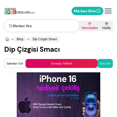
Merkez Ekle
Merkez Ara
Yakındakiler
Harita
Blog
Dip Cizgisi Smaci
Dip Çizgisi Smacı
Salonları Gör
Ücretsiz Teklif Al
Soru Sor