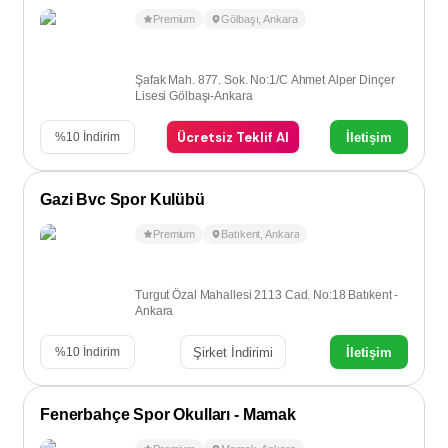
Premium
Gölbaşı
,
Ankara
Şafak Mah. 877. Sok. No:1/C Ahmet Alper Dinçer
Lisesi Gölbaşı-Ankara
Ücretsiz Teklif Al
İletişim
%
10
İndirim
Gazi Bvc Spor Kulübü
Premium
Batıkent
,
Ankara
Turgut Özal Mahallesi 2113 Cad. No:18 Batıkent -
Ankara
Şirket İndirimi
İletişim
%
10
İndirim
Fenerbahçe Spor Okulları - Mamak