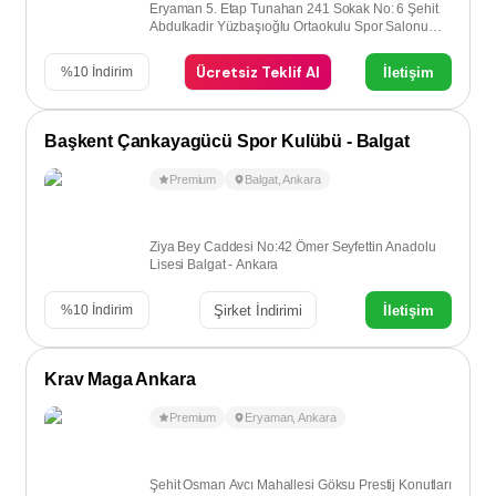
Eryaman 5. Etap Tunahan 241 Sokak No: 6 Şehit
Abdulkadir Yüzbaşıoğlu Ortaokulu Spor Salonu
Eryaman - Ankara
Ücretsiz Teklif Al
İletişim
%
10
İndirim
Başkent Çankayagücü Spor Kulübü - Balgat
Premium
Balgat
,
Ankara
Ziya Bey Caddesi No:42 Ömer Seyfettin Anadolu
Lisesi Balgat - Ankara
Şirket İndirimi
İletişim
%
10
İndirim
Krav Maga Ankara
Premium
Eryaman
,
Ankara
Şehit Osman Avcı Mahallesi Göksu Prestij Konutları