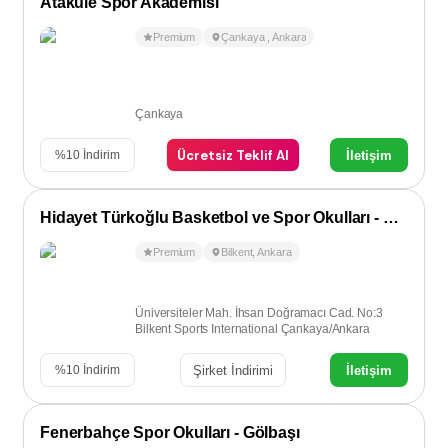
Atakule Spor Akademisi
Premium
Çankaya
,
Ankara
Çankaya
Ücretsiz Teklif Al
İletişim
%
10
İndirim
Hidayet Türkoğlu Basketbol ve Spor Okulları - Bilkent
Premium
Bilkent
,
Ankara
Üniversiteler Mah. İhsan Doğramacı Cad. No:3
Bilkent Sports International Çankaya/Ankara
Şirket İndirimi
İletişim
%
10
İndirim
Fenerbahçe Spor Okulları - Gölbaşı