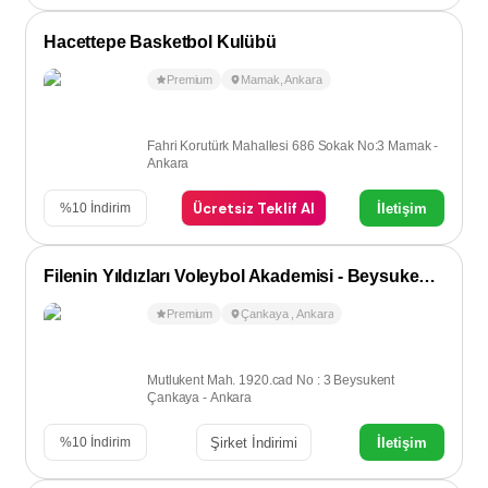
Hacettepe Basketbol Kulübü
Premium
Mamak
,
Ankara
Fahri Korutürk Mahallesi 686 Sokak No:3 Mamak -
Ankara
Ücretsiz Teklif Al
İletişim
%
10
İndirim
Filenin Yıldızları Voleybol Akademisi - Beysukent / Çayyolu
Premium
Çankaya
,
Ankara
Mutlukent Mah. 1920.cad No : 3 Beysukent
Çankaya - Ankara
Şirket İndirimi
İletişim
%
10
İndirim