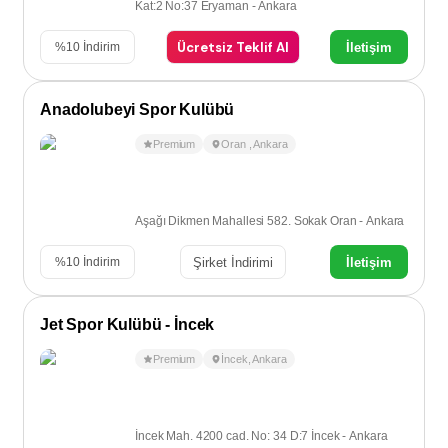
Kat:2 No:37 Eryaman - Ankara
Ücretsiz Teklif Al
İletişim
%
10
İndirim
Anadolubeyi Spor Kulübü
Premium
Oran
,
Ankara
Aşağı Dikmen Mahallesi 582. Sokak Oran - Ankara
Şirket İndirimi
İletişim
%
10
İndirim
Jet Spor Kulübü - İncek
Premium
İncek
,
Ankara
İncek Mah. 4200 cad. No: 34 D:7 İncek - Ankara