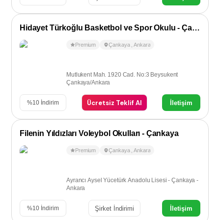
Hidayet Türkoğlu Basketbol ve Spor Okulu - Çankaya
Premium
Çankaya
,
Ankara
Mutlukent Mah. 1920 Cad. No:3 Beysukent
Çankaya/Ankara
Ücretsiz Teklif Al
İletişim
%
10
İndirim
Filenin Yıldızları Voleybol Okulları - Çankaya
Premium
Çankaya
,
Ankara
Ayrancı Aysel Yücetürk Anadolu Lisesi - Çankaya -
Ankara
Şirket İndirimi
İletişim
%
10
İndirim