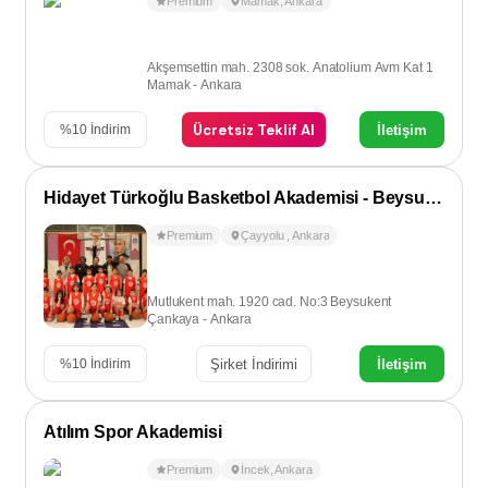
Premium
Mamak
,
Ankara
Akşemsettin mah. 2308 sok. Anatolium Avm Kat 1
Mamak - Ankara
Ücretsiz Teklif Al
İletişim
%
10
İndirim
Hidayet Türkoğlu Basketbol Akademisi - Beysukent/Çayyolu
Premium
Çayyolu
,
Ankara
Mutlukent mah. 1920 cad. No:3 Beysukent
Çankaya - Ankara
Şirket İndirimi
İletişim
%
10
İndirim
Atılım Spor Akademisi
Premium
İncek
,
Ankara