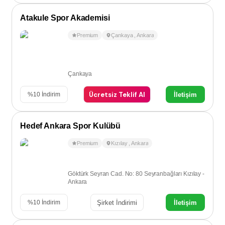
Atakule Spor Akademisi
Premium
Çankaya
,
Ankara
Çankaya
Ücretsiz Teklif Al
İletişim
%
10
İndirim
Hedef Ankara Spor Kulübü
Premium
Kızılay
,
Ankara
Göktürk Seyran Cad. No: 80 Seyranbağları Kızılay -
Ankara
Şirket İndirimi
İletişim
%
10
İndirim