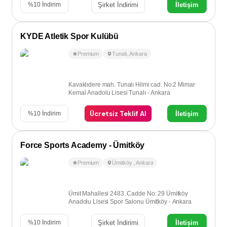
Şirket İndirimi
İletişim
%
10
İndirim
KYDE Atletik Spor Kulübü
Premium
Tunalı
,
Ankara
Kavaklıdere mah. Tunalı Hilmi cad. No:2 Mimar
Kemal Anadolu Lisesi Tunalı - Ankara
Ücretsiz Teklif Al
İletişim
%
10
İndirim
Force Sports Academy - Ümitköy
Premium
Ümitköy
,
Ankara
Ümit Mahallesi 2483. Cadde No: 29 Ümitköy
Anadolu Lisesi Spor Salonu Ümitköy - Ankara
Şirket İndirimi
İletişim
%
10
İndirim