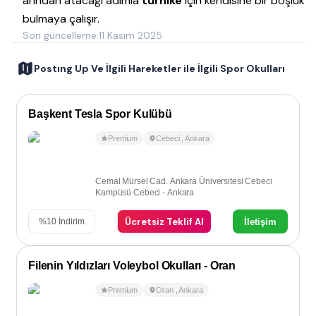
arından atacağı adımla
turnike
için kendisine bir boşluk
bulmaya çalışır.
Son güncelleme:
11 Kasım 2025
Postıng Up Ve İlgili Hareketler ile İlgili Spor Okulları
Başkent Tesla Spor Kulübü
Premium
Cebeci
,
Ankara
Cemal Mürsel Cad. Ankara Üniversitesi Cebeci
Kampüsü Cebeci - Ankara
Ücretsiz Teklif Al
İletişim
%
10
İndirim
Filenin Yıldızları Voleybol Okulları - Oran
Premium
Oran
,
Ankara