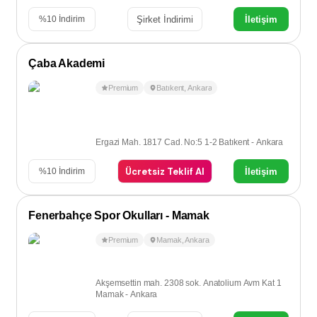
Şirket İndirimi
İletişim
%
10
İndirim
Çaba Akademi
Premium
Batıkent
,
Ankara
Ergazi Mah. 1817 Cad. No:5 1-2 Batıkent - Ankara
Ücretsiz Teklif Al
İletişim
%
10
İndirim
Fenerbahçe Spor Okulları - Mamak
Premium
Mamak
,
Ankara
Akşemsettin mah. 2308 sok. Anatolium Avm Kat 1
Mamak - Ankara