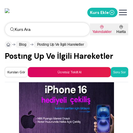
Kurs Ekle
Kurs Ara
Yakındakiler
Harita
Blog
Posting Up Ve İlgili Hareketler
Postıng Up Ve İlgili Hareketler
Kursları Gör
Ücretsiz Teklif Al
Soru Sor