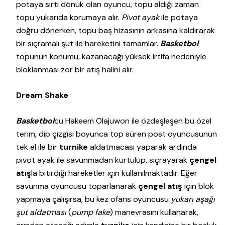
potaya sırtı dönük olan oyuncu, topu aldığı zaman
topu yukarıda korumaya alır.
Pivot ayak
ile potaya
doğru dönerken, topu baş hizasının arkasına kaldırarak
bir sıçramalı şut ile hareketini tamamlar.
Basketbol
topunun konumu, kazanacağı yüksek irtifa nedeniyle
bloklanması zor bir atış halini alır.
Dream Shake
Basketbol
cu Hakeem Olajuwon ile özdeşleşen bu özel
terim, dip çizgisi boyunca top süren post oyuncusunun
tek el ile bir
turnike
aldatmacası yaparak ardında
pivot ayak ile savunmadan kurtulup, sıçrayarak
çengel
atış
la bitirdiği hareketler için kullanılmaktadır. Eğer
savunma oyuncusu toparlanarak
çengel atış
için blok
yapmaya çalışırsa, bu kez ofans oyuncusu
yukarı aşağı
şut aldatması
(
pump fake
) manevrasını kullanarak,