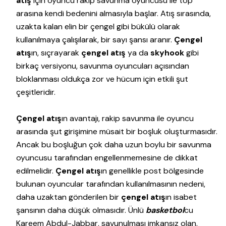
atış
için oyuncu rakip savunma oyuncusu ile top
arasına kendi bedenini almasıyla başlar. Atış sırasında,
uzakta kalan elin bir çengel gibi bükülü olarak
kullanılmaya çalışılarak, bir sayı şansı aranır.
Çengel
atış
ın, sıçrayarak
çengel atış
ya da
skyhook
gibi
birkaç versiyonu, savunma oyuncuları açısından
bloklanması oldukça zor ve hücum için etkili şut
çeşitleridir.
Çengel atış
ın avantajı, rakip savunma ile oyuncu
arasında şut girişimine müsait bir boşluk oluşturmasıdır.
Ancak bu boşluğun çok daha uzun boylu bir savunma
oyuncusu tarafından engellenmemesine de dikkat
edilmelidir.
Çengel atış
ın genellikle post bölgesinde
bulunan oyuncular tarafından kullanılmasının nedeni,
daha uzaktan gönderilen bir
çengel atış
ın isabet
şansının daha düşük olmasıdır. Ünlü
basketbol
cu
Kareem Abdul-Jabbar, savunulması imkansız olan,