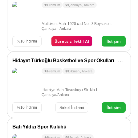
Premium
Çankaya
,
Ankara
Mutlukent Mah. 1920.cad No : 3 Beysukent
Çankaya - Ankara
Ücretsiz Teklif Al
İletişim
%
10
İndirim
Hidayet Türkoğlu Basketbol ve Spor Okulları - Dikmen
Premium
Dikmen
,
Ankara
Harbiye Mah. Tavuskuşu Sk. No:1
Çankaya/Ankara
Şirket İndirimi
İletişim
%
10
İndirim
Batı Yıldızı Spor Kulübü
Premium
Mamak
,
Ankara