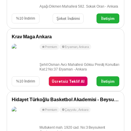
Aşağı Dikmen Mahallesi 582. Sokak Oran - Ankara
Şirket İndirimi
İletişim
%
10
İndirim
Krav Maga Ankara
Premium
Eryaman
,
Ankara
Şehit Osman Avcı Mahallesi Göksu Prestij Konutları
Kat:2 No:37 Eryaman - Ankara
Ücretsiz Teklif Al
İletişim
%
10
İndirim
Hidayet Türkoğlu Basketbol Akademisi - Beysukent/Çayyolu
Premium
Çayyolu
,
Ankara
Mutlukent mah. 1920 cad. No:3 Beysukent