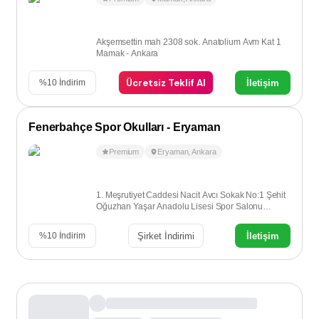
Akşemsettin mah 2308 sok. Anatolium Avm Kat 1
Mamak - Ankara
Ücretsiz Teklif Al
İletişim
%
10
İndirim
Fenerbahçe Spor Okulları - Eryaman
Premium
Eryaman
,
Ankara
1. Meşrutiyet Caddesi Nacit Avcı Sokak No:1 Şehit
Oğuzhan Yaşar Anadolu Lisesi Spor Salonu
Etimesgut - Ankara
Şirket İndirimi
İletişim
%
10
İndirim