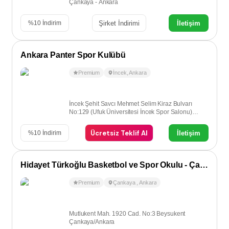
Çankaya - Ankara
Şirket İndirimi
İletişim
%
10
İndirim
Ankara Panter Spor Kulübü
Premium
İncek
,
Ankara
İncek Şehit Savcı Mehmet Selim Kiraz Bulvarı
No:129 (Ufuk Üniversitesi İncek Spor Salonu)
İncek-Ankara
Ücretsiz Teklif Al
İletişim
%
10
İndirim
Hidayet Türkoğlu Basketbol ve Spor Okulu - Çankaya
Premium
Çankaya
,
Ankara
Mutlukent Mah. 1920 Cad. No:3 Beysukent
Çankaya/Ankara