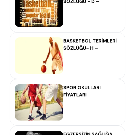
SÖZLÜĞÜ - D –
BASKETBOL TERİMLERİ
SÖZLÜĞÜ- H –
SPOR OKULLARI
FİYATLARI
EGZERSİZİN SAĞLIĞA