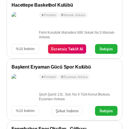
Hacettepe Basketbol Kulübü
Premium
Mamak
,
Ankara
Fahri Korutürk Mahallesi 686 Sokak No:3 Mamak -
Ankara
Ücretsiz Teklif Al
İletişim
%
10
İndirim
Başkent Eryaman Gücü Spor Kulübü
Premium
Eryaman
,
Ankara
Şeyh Şamil 131. Sok. No:4 Türk Konut İlkokulu
Eryaman-Ankara
Şirket İndirimi
İletişim
%
10
İndirim
Fenerbahçe Spor Okulları - Gölbaşı