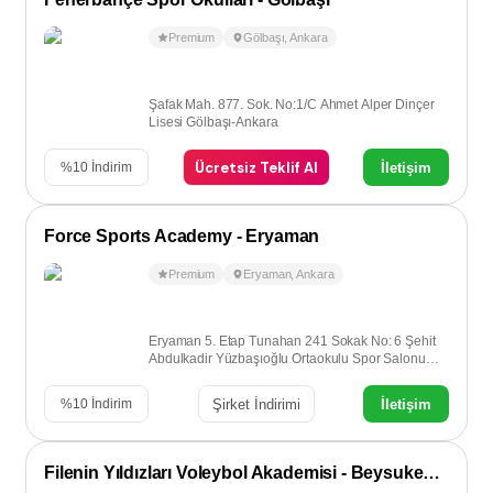
Premium
Gölbaşı
,
Ankara
Şafak Mah. 877. Sok. No:1/C Ahmet Alper Dinçer
Lisesi Gölbaşı-Ankara
Ücretsiz Teklif Al
İletişim
%
10
İndirim
Force Sports Academy - Eryaman
Premium
Eryaman
,
Ankara
Eryaman 5. Etap Tunahan 241 Sokak No: 6 Şehit
Abdulkadir Yüzbaşıoğlu Ortaokulu Spor Salonu
Eryaman - Ankara
Şirket İndirimi
İletişim
%
10
İndirim
Filenin Yıldızları Voleybol Akademisi - Beysukent / Çayyolu