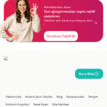
Merhaba ben, Aysu.
Sizi uğraştırmadan toplu teklif
alabilirim.
Teklifleri alın, kararınızı kolayca verin
!
Ücretsiz Teklif Al
Kurs Ekle
Hakkımızda
Ankara Spor Okulları
Blog
Kampanyalar
İletişim
Kullanım Koşulları
Yasal Uyarı
Site Haritası