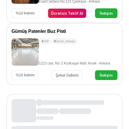
Esat Caddesi No:115 Çankaya - Ankara
Ücretsiz Teklif Al
İletişim
%
10
İndirim
Gümüş Patenler Buz Pisti
VIP
İncek
,
Ankara
1221 cad. No: 2 Kızılcaşar Mah. İncek - Ankara
Şirket İndirimi
İletişim
%
10
İndirim