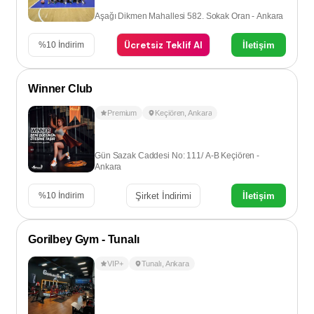
Aşağı Dikmen Mahallesi 582. Sokak Oran - Ankara
Ücretsiz Teklif Al
İletişim
%
10
İndirim
Winner Club
Premium
Keçiören
,
Ankara
Gün Sazak Caddesi No: 111/ A-B Keçiören -
Ankara
Şirket İndirimi
İletişim
%
10
İndirim
Gorilbey Gym - Tunalı
VIP+
Tunalı
,
Ankara