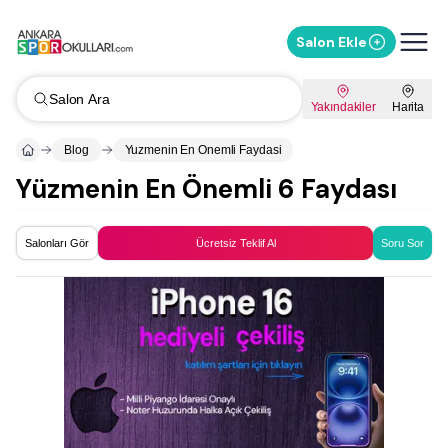
Salon Ekle
Salon Ara
Yakındakiler
Harita
Blog
Yuzmenin En Onemli Faydasi
Yüzmenin En Önemli 6 Faydası
Salonları Gör
Ücretsiz Teklif Al
Soru Sor