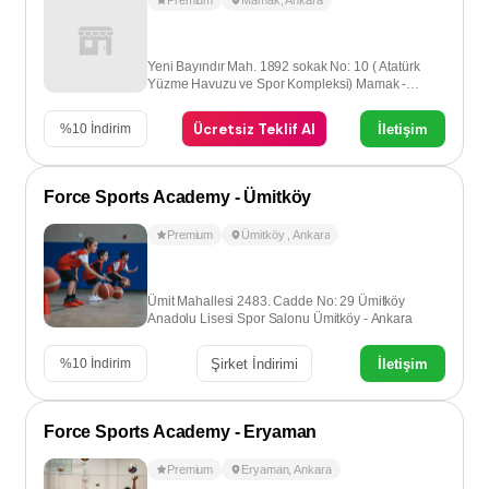
Premium
Mamak
,
Ankara
Yeni Bayındır Mah. 1892 sokak No: 10 ( Atatürk
Yüzme Havuzu ve Spor Kompleksi) Mamak -
Ankara
Ücretsiz Teklif Al
İletişim
%
10
İndirim
Force Sports Academy - Ümitköy
Premium
Ümitköy
,
Ankara
Ümit Mahallesi 2483. Cadde No: 29 Ümitköy
Anadolu Lisesi Spor Salonu Ümitköy - Ankara
Şirket İndirimi
İletişim
%
10
İndirim
Force Sports Academy - Eryaman
Premium
Eryaman
,
Ankara