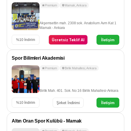
Premium
Mamak
,
Ankara
Akşemsettin mah. 2308 sok. Anatolium Avm Kat 1
Mamak - Ankara
Ücretsiz Teklif Al
İletişim
%
10
İndirim
Spor Bilimleri Akademisi
Premium
Birlik Mahallesi
,
Ankara
Birlik Mah. 401. Sok. No:16 Birlik Mahallesi-Ankara
Şirket İndirimi
İletişim
%
10
İndirim
Altın Oran Spor Kulübü - Mamak