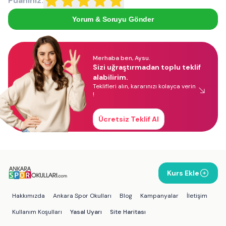
Puanınız:
Yorum & Soruyu Gönder
Merhaba ben, Aysu.
Sizi uğraştırmadan toplu teklif
alabilirim.
Teklifleri alın, kararınızı kolayca verin
!
Ücretsiz Teklif Al
Kurs Ekle
Hakkımızda
Ankara Spor Okulları
Blog
Kampanyalar
İletişim
Kullanım Koşulları
Yasal Uyarı
Site Haritası