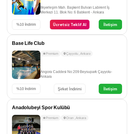
İlkyerleşim Mah. Başkent Bulvarı Labirent İş
Merkezi 11. Blok No: 6 Batıkent - Ankara
Ücretsiz Teklif Al
İletişim
%
10
İndirim
Base Life Club
Premium
Çayyolu
,
Ankara
Angora Caddesi No:209 Beysupark Çayyolu-
Ankara
Şirket İndirimi
İletişim
%
10
İndirim
Anadolubeyi Spor Kulübü
Premium
Oran
,
Ankara