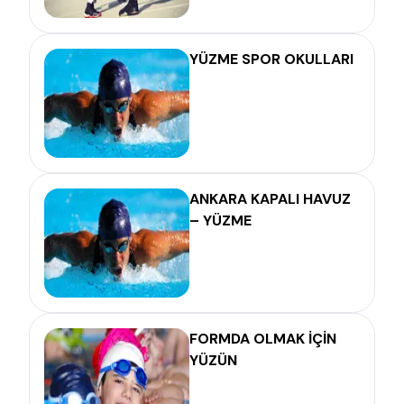
YÜZME SPOR OKULLARI
ANKARA KAPALI HAVUZ
– YÜZME
FORMDA OLMAK İÇİN
YÜZÜN