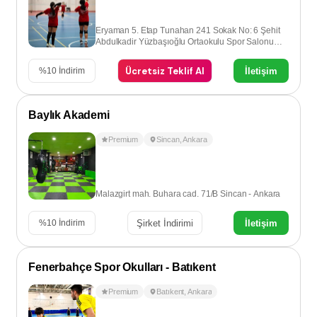
Eryaman 5. Etap Tunahan 241 Sokak No: 6 Şehit
Abdulkadir Yüzbaşıoğlu Ortaokulu Spor Salonu
Eryaman - Ankara
Ücretsiz Teklif Al
İletişim
%
10
İndirim
Baylık Akademi
Premium
Sincan
,
Ankara
Malazgirt mah. Buhara cad. 71/B Sincan - Ankara
Şirket İndirimi
İletişim
%
10
İndirim
Fenerbahçe Spor Okulları - Batıkent
Premium
Batıkent
,
Ankara