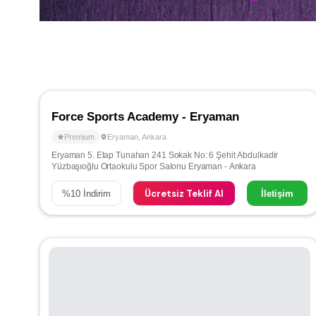
Force Sports Academy - Eryaman
Premium
Eryaman
,
Ankara
Eryaman 5. Etap Tunahan 241 Sokak No: 6 Şehit Abdulkadir
Yüzbaşıoğlu Ortaokulu Spor Salonu Eryaman - Ankara
Ücretsiz Teklif Al
%
10
İndirim
İletişim