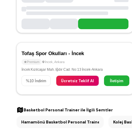
Tofaş Spor Okulları - İncek
Premium
İncek
,
Ankara
İncek Kızılcaşar Mah. Iğdır Cad. No:13 İncek-Ankara
Ücretsiz Teklif Al
%
10
İndirim
İletişim
Basketbol Personal Trainer
ile İlgili Semtler
Hamamönü Basketbol Personal Trainer (5)
Kolej Bas