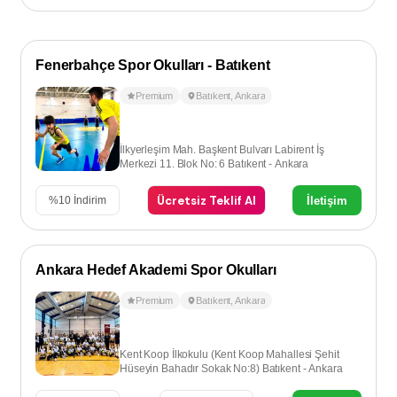
Fenerbahçe Spor Okulları - Batıkent
Premium
Batıkent
,
Ankara
İlkyerleşim Mah. Başkent Bulvarı Labirent İş
Merkezi 11. Blok No: 6 Batıkent - Ankara
Ücretsiz Teklif Al
İletişim
%
10
İndirim
Ankara Hedef Akademi Spor Okulları
Premium
Batıkent
,
Ankara
Kent Koop İlkokulu (Kent Koop Mahallesi Şehit
Hüseyin Bahadır Sokak No:8) Batıkent - Ankara