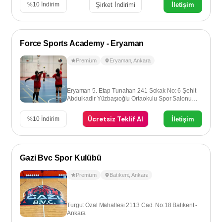
Şirket İndirimi
İletişim
%
10
İndirim
Force Sports Academy - Eryaman
Premium
Eryaman
,
Ankara
Eryaman 5. Etap Tunahan 241 Sokak No: 6 Şehit
Abdulkadir Yüzbaşıoğlu Ortaokulu Spor Salonu
Eryaman - Ankara
Ücretsiz Teklif Al
İletişim
%
10
İndirim
Gazi Bvc Spor Kulübü
Premium
Batıkent
,
Ankara
Turgut Özal Mahallesi 2113 Cad. No:18 Batıkent -
Ankara