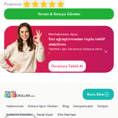
Puanınız:
Yorum & Soruyu Gönder
Merhaba ben, Aysu.
Sizi uğraştırmadan toplu teklif
alabilirim.
Teklifleri alın, kararınızı kolayca verin
!
Ücretsiz Teklif Al
Kurs Ekle
Hakkımızda
Ankara Spor Okulları
Blog
Kampanyalar
İletişim
Kullanım Koşulları
Yasal Uyarı
Site Haritası