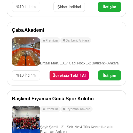
Şirket İndirimi
İletişim
%
10
İndirim
Çaba Akademi
Premium
Batıkent
,
Ankara
Ergazi Mah. 1817 Cad. No:5 1-2 Batıkent - Ankara
Ücretsiz Teklif Al
İletişim
%
10
İndirim
Başkent Eryaman Gücü Spor Kulübü
Premium
Eryaman
,
Ankara
Şeyh Şamil 131. Sok. No:4 Türk Konut İlkokulu
Eryaman-Ankara