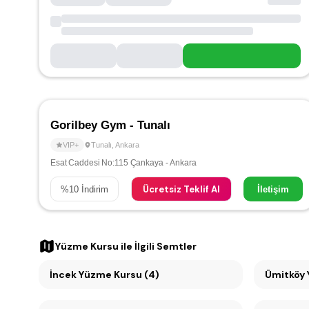
Gorilbey Gym - Tunalı
VIP+
Tunalı
,
Ankara
Esat Caddesi No:115 Çankaya - Ankara
Ücretsiz Teklif Al
%
10
İndirim
İletişim
Yüzme Kursu
ile İlgili Semtler
İncek Yüzme Kursu (4)