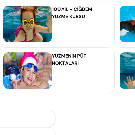
100.YIL - ÇİĞDEM
YÜZME KURSU
YÜZMENİN PÜF
NOKTALARI