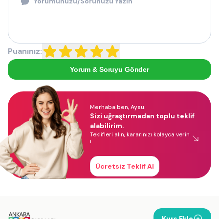
Puanınız:
Yorum & Soruyu Gönder
Merhaba ben, Aysu.
Sizi uğraştırmadan toplu teklif
alabilirim.
Teklifleri alın, kararınızı kolayca verin
!
Ücretsiz Teklif Al
Kurs Ekle