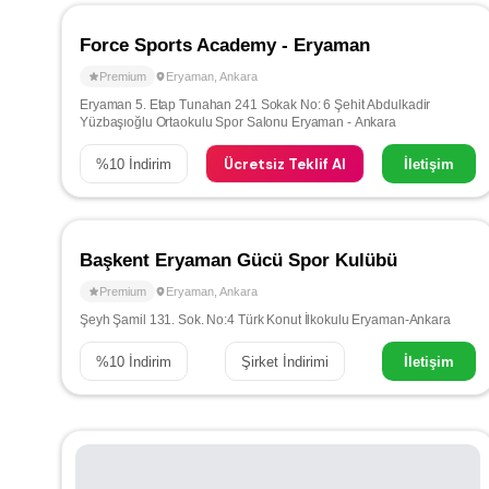
Force Sports Academy - Eryaman
Premium
Eryaman
,
Ankara
Eryaman 5. Etap Tunahan 241 Sokak No: 6 Şehit Abdulkadir
Yüzbaşıoğlu Ortaokulu Spor Salonu Eryaman - Ankara
Ücretsiz Teklif Al
%
10
İndirim
İletişim
Başkent Eryaman Gücü Spor Kulübü
Premium
Eryaman
,
Ankara
Şeyh Şamil 131. Sok. No:4 Türk Konut İlkokulu Eryaman-Ankara
%
10
İndirim
Şirket İndirimi
İletişim