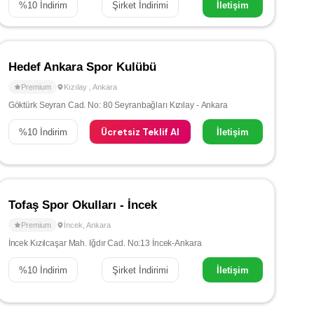
%
10
İndirim
Şirket İndirimi
İletişim
Hedef Ankara Spor Kulübü
Premium
Kızılay
,
Ankara
Göktürk Seyran Cad. No: 80 Seyranbağları Kızılay - Ankara
Ücretsiz Teklif Al
%
10
İndirim
İletişim
Tofaş Spor Okulları - İncek
Premium
İncek
,
Ankara
İncek Kızılcaşar Mah. Iğdır Cad. No:13 İncek-Ankara
%
10
İndirim
Şirket İndirimi
İletişim