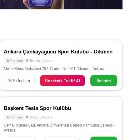
Ankara Çankayagücü Spor Kulübü - Dikmen
Premium
Dikmen
,
Ankara
Metin Akkuş Mahallesi 752. Cadde No: 101 Dikmen - Ankara
Ücretsiz Teklif Al
%
10
İndirim
İletişim
Başkent Tesla Spor Kulübü
Premium
Cebeci
,
Ankara
Cemal Mürsel Cad. Ankara Üniversitesi Cebeci Kampüsü Cebeci -
Ankara