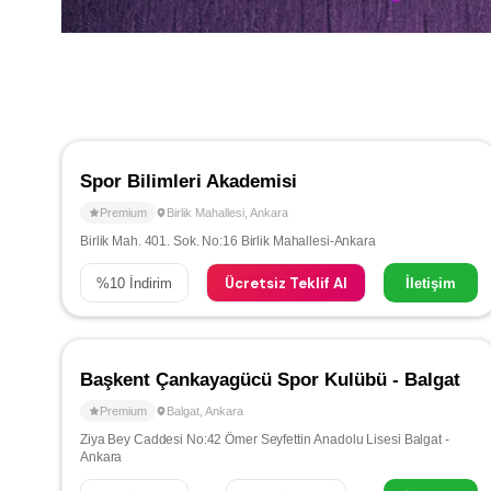
Spor Bilimleri Akademisi
Premium
Birlik Mahallesi
,
Ankara
Birlik Mah. 401. Sok. No:16 Birlik Mahallesi-Ankara
Ücretsiz Teklif Al
%
10
İndirim
İletişim
Başkent Çankayagücü Spor Kulübü - Balgat
Premium
Balgat
,
Ankara
Ziya Bey Caddesi No:42 Ömer Seyfettin Anadolu Lisesi Balgat -
Ankara