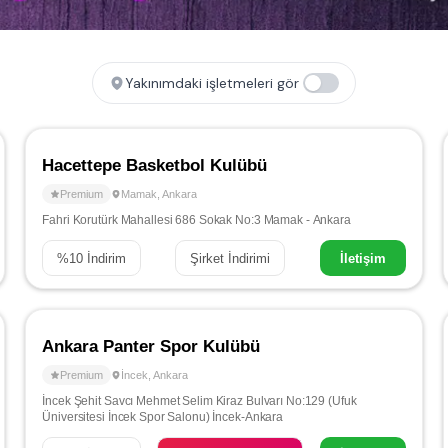
Yakınımdaki işletmeleri gör
Hacettepe Basketbol Kulübü
Premium
Mamak
,
Ankara
Fahri Korutürk Mahallesi 686 Sokak No:3 Mamak - Ankara
%
10
İndirim
Şirket İndirimi
İletişim
Ankara Panter Spor Kulübü
Premium
İncek
,
Ankara
İncek Şehit Savcı Mehmet Selim Kiraz Bulvarı No:129 (Ufuk
Üniversitesi İncek Spor Salonu) İncek-Ankara