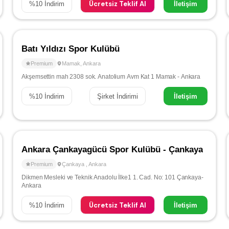
Ücretsiz Teklif Al
%
10
İndirim
İletişim
Batı Yıldızı Spor Kulübü
Premium
Mamak
,
Ankara
Akşemsettin mah 2308 sok. Anatolium Avm Kat 1 Mamak - Ankara
%
10
İndirim
Şirket İndirimi
İletişim
Ankara Çankayagücü Spor Kulübü - Çankaya
Premium
Çankaya
,
Ankara
Dikmen Mesleki ve Teknik Anadolu İlke1 1. Cad. No: 101 Çankaya-
Ankara
Ücretsiz Teklif Al
%
10
İndirim
İletişim