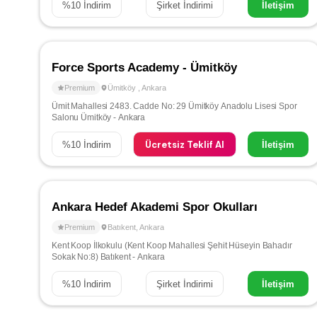
%
10
İndirim
Şirket İndirimi
İletişim
Force Sports Academy - Ümitköy
Premium
Ümitköy
,
Ankara
Ümit Mahallesi 2483. Cadde No: 29 Ümitköy Anadolu Lisesi Spor
Salonu Ümitköy - Ankara
Ücretsiz Teklif Al
%
10
İndirim
İletişim
Ankara Hedef Akademi Spor Okulları
Premium
Batıkent
,
Ankara
Kent Koop İlkokulu (Kent Koop Mahallesi Şehit Hüseyin Bahadır
Sokak No:8) Batıkent - Ankara
%
10
İndirim
Şirket İndirimi
İletişim